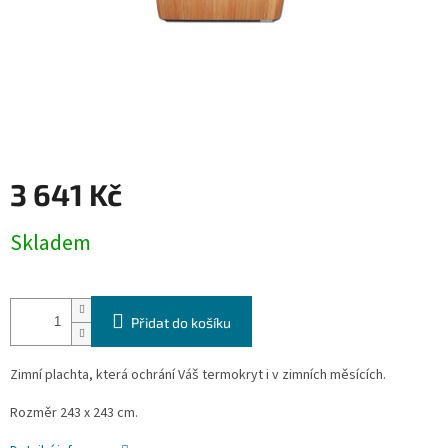
3 641 Kč
Měrná
Skladem
cena:
Přidat do košíku
Zimní plachta, která ochrání Váš termokryt i v zimních měsících.
Rozměr 243 x 243 cm.