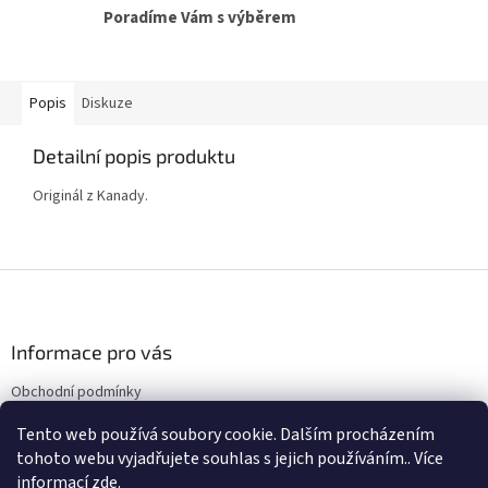
Poradíme Vám s výběrem
Popis
Diskuze
Detailní popis produktu
Originál z Kanady.
Z
á
p
a
Informace pro vás
t
Obchodní podmínky
í
Podmínky ochrany osobních údajů
Tento web používá soubory cookie. Dalším procházením
Kontakty
tohoto webu vyjadřujete souhlas s jejich používáním.. Více
informací
zde
.