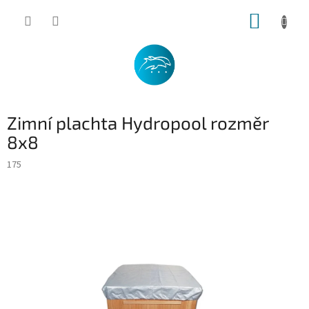
Přejít
NÁKUP
na
obsah
KOŠÍK
Zimní plachta Hydropool rozměr
8x8
175