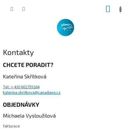
Přejít
NÁKUP
na
obsah
KOŠÍK
Kontakty
CHCETE PORADIT?
Kateřina Skřítková
Tel.: + 420 602755264
katerina.skritkova@canadiana.cz
OBJEDNÁVKY
Michaela Vysloužilová
fakturace