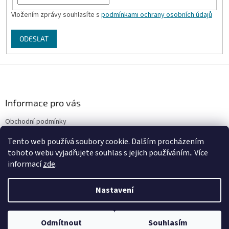
Vložením zprávy souhlasíte s
podmínkami ochrany osobních údajů
ODESLAT
Z
á
p
a
Informace pro vás
t
Obchodní podmínky
í
Podmínky ochrany osobních údajů
Tento web používá soubory cookie. Dalším procházením
Kontakty
tohoto webu vyjadřujete souhlas s jejich používáním.. Více
informací
zde
.
Nastavení
Vytvořil Shoptet
Odmítnout
Souhlasím
Copyright 2026
Canadiana
. Všechna práva vyhrazena.