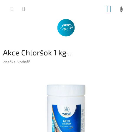
Přejít
NÁKUP
na
obsah
KOŠÍK
Akce Chloršok 1 kg
83
Značka:
Vodnář