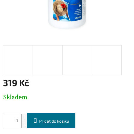
319 Kč
Měrná
Skladem
cena:
Přidat do košíku