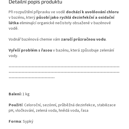
Detailní popis produktu
Při rozpuštění přípravku ve vodě
dochází k uvolňování chloru
v bazénu, který
působí jako rychlá dezinfekční a oxidační
látka
eliminující organické nečistoty obsažené v bazénové
vodě.
Vodnář bazénová chemie vám
zaručí průzračnou vodu
.
Vyřeší
problém s řasou
v bazénu, která způsobuje zelenání
vody.
-----------------------------------------------------------------------------
-----------------------------------------------------------------------------
--------------------------------
Balení:
1 kg
Použití
: Celoroční, sezónní, průběžná dezinfekce, stabilizace
pH, vločkování, zelená voda, hnědá voda, řasa
Forma
: Sypký