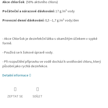
Akce chloršok
(56% aktivního chloru)
3
Počáteční a nárazové dávkování:
17 g/m
vody
3
Provozní denní dávkování:
0,5 –1,7 g/m
vody/den
- Akce Chloršok je dezinfekční látka s okamžitým účinkem v sypké
formě.
- Používá se k šokové úpravě vody.
- Při rozpuštění přípravku ve vodě dochází k uvolňování chloru, který
působní jako rychlá dezinfekce.
Detailní informace
ZEPTAT SE
SDÍLET