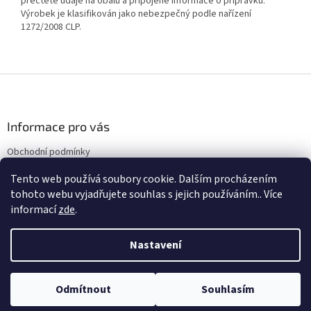
přečtěte údaje na obalu a připojené informace o přípravku.
Výrobek je klasifikován jako nebezpečný podle nařízení
1272/2008 CLP.
Z
á
p
a
Informace pro vás
t
Obchodní podmínky
í
Podmínky ochrany osobních údajů
Tento web používá soubory cookie. Dalším procházením
Kontakty
tohoto webu vyjadřujete souhlas s jejich používáním.. Více
informací
zde
.
Nastavení
Vytvořil Shoptet
Odmítnout
Souhlasím
Copyright 2026
Canadiana
. Všechna práva vyhrazena.