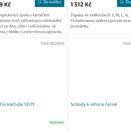
Do košíku
Do
9 Kč
1 512 Kč
opická tyč spolu s kartáčem
Župany ve velikostech: S, M, L, XL.
ačem) tvoří zařízení pro odstranění
Požadovanou velikost prosím uve
ot ze dna, stěn i rohů bazénu. Je
poznámky.
na z hliníku s potvrchovou úpravou,
 má...
Kód:
4520036
Kód
ační kartuše 50 ft
Schody k vířivce černé
Skladem