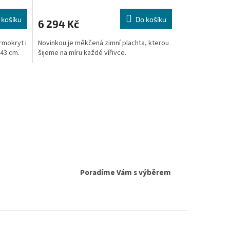
 košíku
Do košíku
6 294 Kč
rmokryt i
Novinkou je měkčená zimní plachta, kterou
243 cm.
šijeme na míru každé vířivce.
Poradíme Vám s výběrem