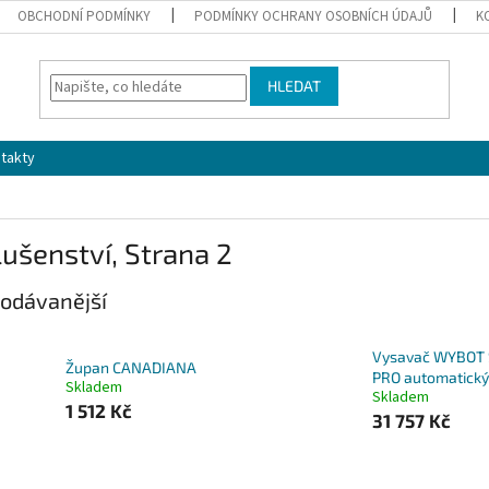
OBCHODNÍ PODMÍNKY
PODMÍNKY OCHRANY OSOBNÍCH ÚDAJŮ
K
HLEDAT
takty
lušenství
, Strana 2
odávanější
Vysavač WYBOT 
Župan CANADIANA
PRO automatický
Skladem
Skladem
1 512 Kč
31 757 Kč