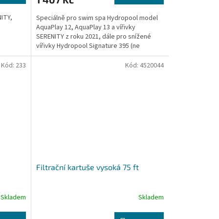
NITY,
Speciálně pro swim spa Hydropool model
AquaPlay 12, AquaPlay 13 a vířivky
SERENITY z roku 2021, dále pro snížené
vířivky Hydropool Signature 395 (ne
šroubovací).
Kód:
233
Kód:
4520044
Filtrační kartuše vysoká 75 ft
Skladem
Skladem