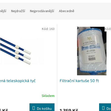
nější
Nejdražší
Nejprodávanější
Abecedně
Kód:
163
Kód
ená teleskopická tyč
Filtrační kartuše 50 ft
Skladem
Do košíku
Do
5 Kč
1 359 Kč