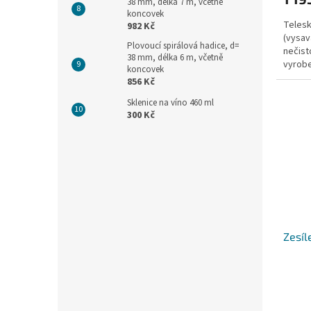
38 mm, délka 7 m, včetně
koncovek
Telesk
982 Kč
(vysav
Plovoucí spirálová hadice, d=
nečist
38 mm, délka 6 m, včetně
vyrobe
koncovek
rukojeť
856 Kč
Sklenice na víno 460 ml
300 Kč
Zesíl