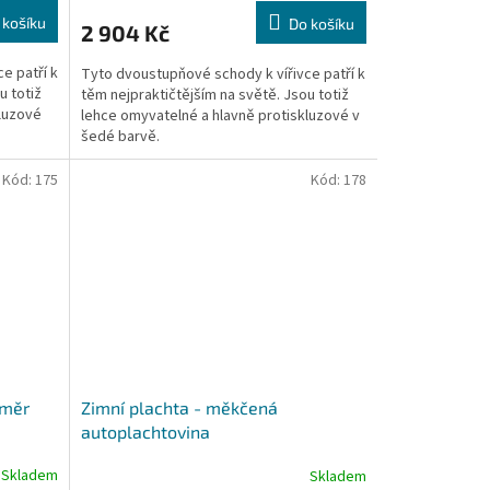
 košíku
Do košíku
2 904 Kč
e patří k
Tyto dvoustupňové schody k vířivce patří k
u totiž
těm nejpraktičtějším na světě. Jsou totiž
kluzové
lehce omyvatelné a hlavně protiskluzové v
šedé barvě.
Kód:
175
Kód:
178
změr
Zimní plachta - měkčená
autoplachtovina
Skladem
Skladem