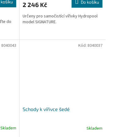
 košíku
Do košíku
2 246 Kč
Určeny pro samočistící vířivky Hydropool
ďte do
model SIGNATURE.
:
8040043
Kód:
8040037
Schody k vířivce šedé
Skladem
Skladem