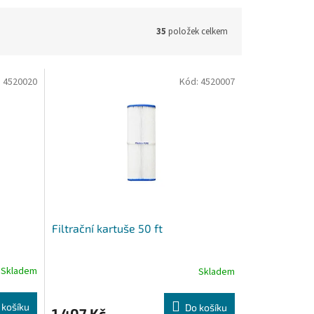
35
položek celkem
:
4520020
Kód:
4520007
Filtrační kartuše 50 ft
Skladem
Skladem
 košíku
Do košíku
1 407 Kč