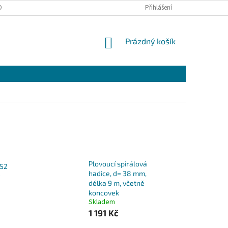
ONTAKTY
Přihlášení
NÁKUPNÍ
Prázdný košík
KOŠÍK
Plovoucí spirálová
S2
hadice, d= 38 mm,
délka 9 m, včetně
koncovek
Skladem
1 191 Kč