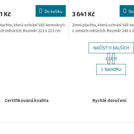
Do košíku
Do
1 Kč
3 641 Kč
plachta, která ochrání Váš termokryt i
Zimní plachta, která ochrání Váš te
ích měsících. Rozměr 213 x 213 cm
v zimních měsících. Rozměr 243 x 
NAČÍST 11 DALŠÍCH
S
1
2
3
O
t
r
v
NAHORU
á
l
n
á
k
d
o
a
v
c
á
Certifikovaná kvalita
Rychlé doručení
í
n
p
í
r
v
k
y