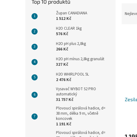
n
Top 10 produktů
Ř
e
a
Župan CANADIANA
Nejlev
l
1 512 Kč
z
e
H2O CLEAR 1kg
V
n
576 Kč
ý
í
H2O pH plus 2,8kg
p
p
266 Kč
i
r
H2O pH mínus 2,8kg granulát
s
o
327 Kč
p
d
r
u
H2O WHIRLPOOL 5L
o
2 476 Kč
k
d
t
Vysavač WYBOT S2 PRO
u
ů
automatický
Zesíl
31 757 Kč
k
t
Plovoucí spirálová hadice, d=
ů
38 mm, délka 9 m, včetně
koncovek
1 191 Kč
Plovoucí spirálová hadice, d=
1 19