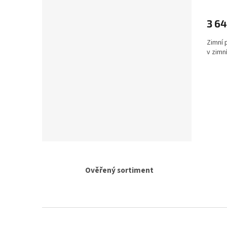
3 64
Zimní 
v zimn
Ověřený sortiment
Z
á