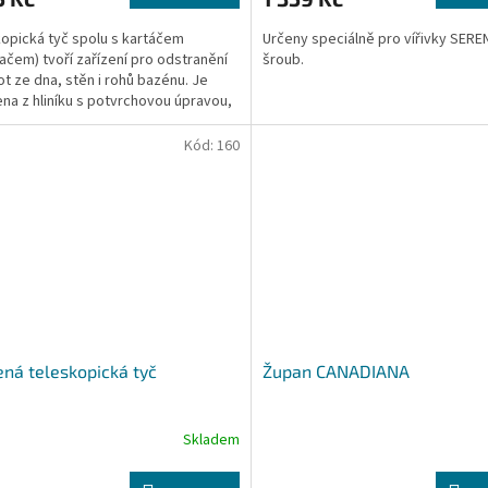
opická tyč spolu s kartáčem
Určeny speciálně pro vířivky SERE
ačem) tvoří zařízení pro odstranění
šroub.
ot ze dna, stěn i rohů bazénu. Je
na z hliníku s potvrchovou úpravou,
 má...
Kód:
160
ená teleskopická tyč
Župan CANADIANA
Skladem