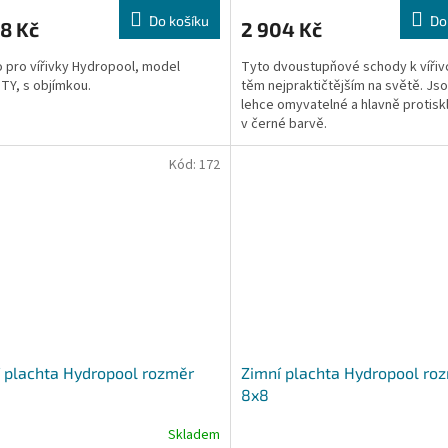
Do košíku
Do
8 Kč
2 904 Kč
 pro vířivky Hydropool, model
Tyto dvoustupňové schody k vířivc
TY, s objímkou.
těm nejpraktičtějším na světě. Jso
lehce omyvatelné a hlavně protis
v černé barvě.
Kód:
172
 plachta Hydropool rozměr
Zimní plachta Hydropool ro
8x8
Skladem