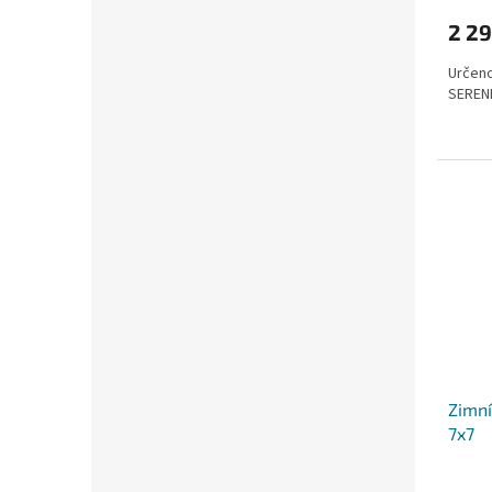
2 29
Určeno
SERENI
Zimní
7x7