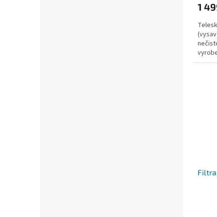
1 49
Telesk
(vysav
nečist
vyrobe
rukojeť
Filtr