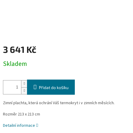
3 641 Kč
Měrná
Skladem
cena:
Přidat do košíku
Zimní plachta, která ochrání Váš termokryt i v zimních měsících.
Rozměr 213 x 213 cm
Detailní informace