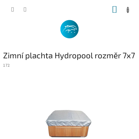
Přejít
NÁKUP
na
obsah
KOŠÍK
Zimní plachta Hydropool rozměr 7x7
172