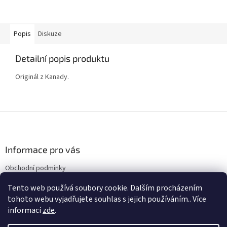
Popis
Diskuze
Detailní popis produktu
Originál z Kanady.
Z
á
p
a
Informace pro vás
t
Obchodní podmínky
í
Podmínky ochrany osobních údajů
Tento web používá soubory cookie. Dalším procházením
Kontakty
tohoto webu vyjadřujete souhlas s jejich používáním.. Více
informací
zde
.