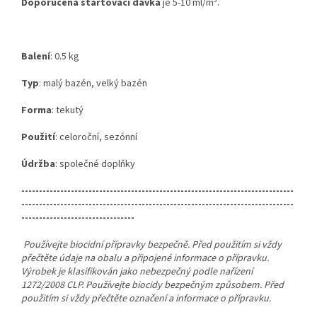
Doporučená startovací dávka
je 5-10 ml/m
.
Balení
: 0.5 kg
Typ
: malý bazén, velký bazén
Forma
: tekutý
Použití
: celoroční, sezónní
Údržba
: společné doplňky
-----------------------------------------------------------------------------
-----------------------------------------------------------------------------
--------------------------------
Používejte biocidní přípravky bezpečně. Před použitím si vždy
přečtěte údaje na obalu a připojené informace o přípravku.
Výrobek je klasifikován jako nebezpečný podle nařízení
1272/2008 CLP. Používejte biocidy bezpečným způsobem. Před
použitím si vždy
přečtěte označení a informace o přípravku.