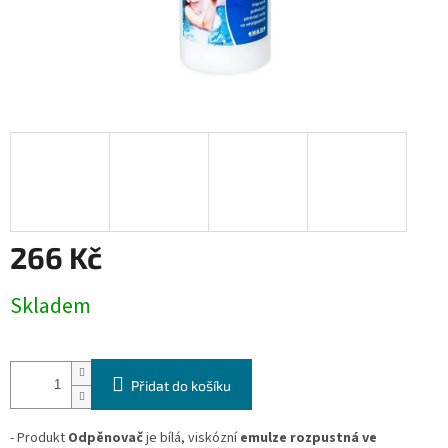
266 Kč
Měrná
Skladem
cena:
Přidat do košíku
- Produkt
Odpěnovač
je bílá, viskózní
emulze rozpustná ve