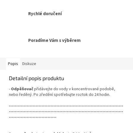
Rychlé doručení
Poradíme Vám s výběrem
Popis
Diskuze
Detailní popis produktu
-
Odpěňovač
přidávejte do vody v koncentrované podobě,
nebo ředěný. Po zředění spotřebujte roztok do 24 hodin.
-----------------------------------------------------------------------------
-----------------------------------------------------------------------------
--------------------------------
3